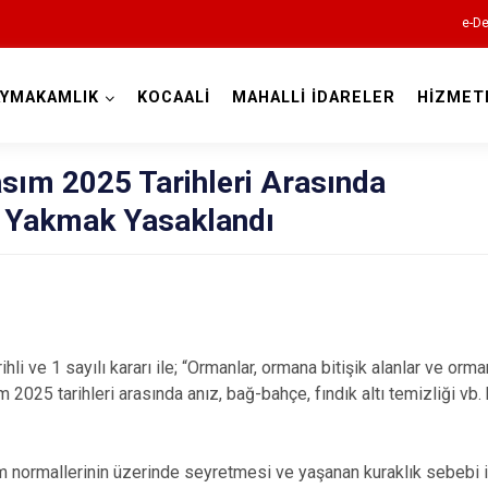
e-De
AYMAKAMLIK
KOCAALİ
MAHALLİ İDARELER
HİZMET
Sakarya
sım 2025 Tarihleri Arasında
ş Yakmak Yasaklandı
Akyazı
Ferizli
ihli ve 1 sayılı kararı ile; “Ormanlar, ormana bitişik alanlar ve 
 2025 tarihleri arasında anız, bağ-bahçe, fındık altı temizliği vb.
Geyve
Hendek
Karapürçek
m normallerinin üzerinde seyretmesi ve yaşanan kuraklık sebebi i