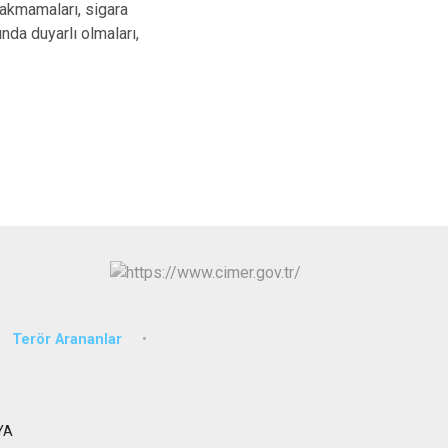
yakmamaları, sigara
Arifiye
nda duyarlı olmaları,
Erenler
Serdivan
Terör Arananlar
YA