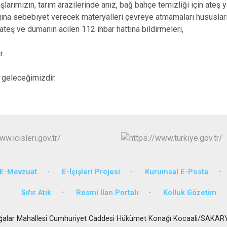
larımızın, tarım arazilerinde anız, bağ bahçe temizliği için ateş 
Karasu
ngına sebebiyet verecek materyalleri çevreye atmamaları hususları
Kaynarca
ateş ve dumanın acilen 112 ihbar hattına bildirmeleri,
Kocaali
r.
 geleceğimizdir.
E-Mevzuat
E-İçişleri Projesi
Kurumsal E-Posta
Sıfır Atık
Resmi İlan Portalı
Kolluk Gözetim
ğalar Mahallesi Cumhuriyet Caddesi Hükümet Konağı Kocaali/SAKAR