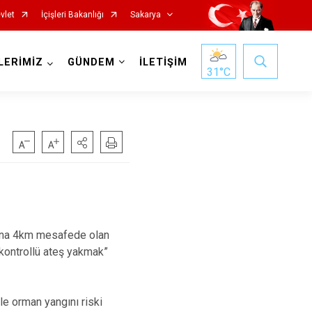
vlet
İçişleri Bakanlığı
Sakarya
LERİMİZ
GÜNDEM
İLETİŞİM
31
°C
Pamukova
Sapanca
ormana 4km mesafede olan
 kontrollü ateş yakmak”
Söğütlü
Taraklı
Adapazarı
le orman yangını riski