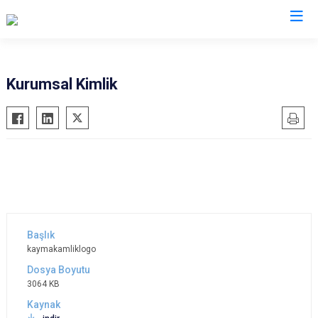
Sakarya
Kurumsal Kimlik
Akyazı
Pamukova
Ferizli
Sapanca
Geyve
Söğütlü
Hendek
Taraklı
Karapürçek
Adapazarı
Karasu
Arifiye
Kaynarca
Erenler
kaymakamliklogo
Kocaali
Serdivan
3064 KB