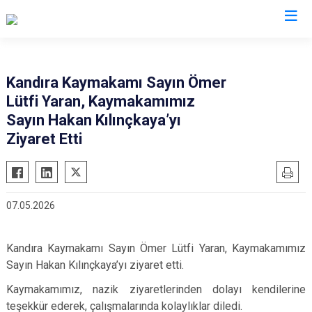
Sakarya
Kandıra Kaymakamı Sayın Ömer
Lütfi Yaran, Kaymakamımız
Akyazı
Pamukova
Sayın Hakan Kılınçkaya’yı
Ferizli
Sapanca
Ziyaret Etti
Geyve
Söğütlü
Hendek
Taraklı
Karapürçek
Adapazarı
07.05.2026
Karasu
Arifiye
Kaynarca
Erenler
Kandıra Kaymakamı Sayın Ömer Lütfi Yaran, Kaymakamımız
Kocaali
Serdivan
Sayın Hakan Kılınçkaya’yı ziyaret etti.
Kaymakamımız, nazik ziyaretlerinden dolayı kendilerine
teşekkür ederek, çalışmalarında kolaylıklar diledi.